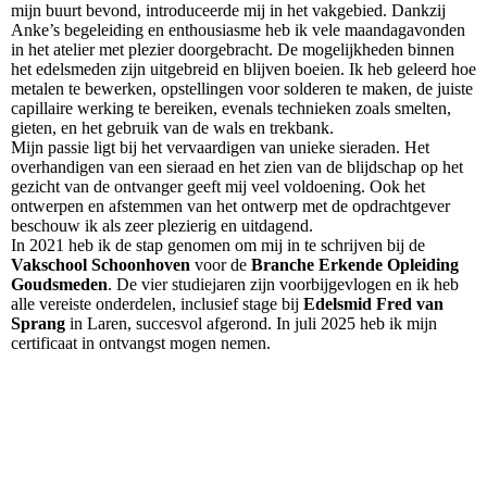
mijn buurt bevond, introduceerde mij in het vakgebied. Dankzij
Anke’s begeleiding en enthousiasme heb ik vele maandagavonden
in het atelier met plezier doorgebracht. De mogelijkheden binnen
het edelsmeden zijn uitgebreid en blijven boeien. Ik heb geleerd hoe
metalen te bewerken, opstellingen voor solderen te maken, de juiste
capillaire werking te bereiken, evenals technieken zoals smelten,
gieten, en het gebruik van de wals en trekbank.
Mijn passie ligt bij het vervaardigen van unieke sieraden. Het
overhandigen van een sieraad en het zien van de blijdschap op het
gezicht van de ontvanger geeft mij veel voldoening. Ook het
ontwerpen en afstemmen van het ontwerp met de opdrachtgever
beschouw ik als zeer plezierig en uitdagend.
In 2021 heb ik de stap genomen om mij in te schrijven bij de
Vakschool Schoonhoven
voor de
Branche Erkende Opleiding
Goudsmeden
. De vier studiejaren zijn voorbijgevlogen en ik heb
alle vereiste onderdelen, inclusief stage bij
Edelsmid Fred van
Sprang
in Laren, succesvol afgerond. In juli 2025 heb ik mijn
certificaat in ontvangst mogen nemen.